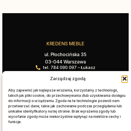
KREDENS MEBLE
ul. Płochocińska 35
03-044 Warszawa
tel. 784 090 097 – Łukasz
tel. 514 555 231 – Paweł
Zarządzaj zgodą
biuro@kredensmeble.pl
Aby zapewnić jak najlepsze wrażenia, korzystamy z technologii,
Oferta
Na skróty
takich jak pliki cookie, do przechowywania i/lub uzyskiwania dostępu
do informacji o urządzeniu. Zgoda na te technologie pozwoli nam
Kuchnie
Strona główna
przetwarzać dane, takie jak zachowanie podczas przeglądania lub
Łazienki
Blog
unikalne identyfikatory na tej stronie. Brak wyrażenia zgody lub
wycofanie zgody może niekorzystnie wpłynąć na niektóre cechy i
Blaty
Realizacje
funkcje.
Salon
Kontakt