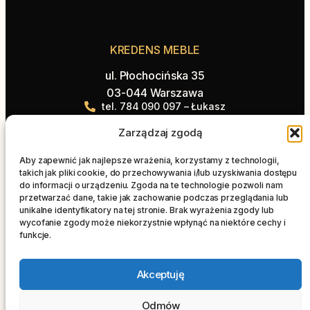
KREDENS MEBLE
ul. Płochocińska 35
03-044 Warszawa
tel. 784 090 097 – Łukasz
tel. 514 555 231 – Paweł
Zarządzaj zgodą
biuro@kredensmeble.pl
Aby zapewnić jak najlepsze wrażenia, korzystamy z technologii,
Oferta
Na skróty
takich jak pliki cookie, do przechowywania i/lub uzyskiwania dostępu
Kuchnie
Strona główna
do informacji o urządzeniu. Zgoda na te technologie pozwoli nam
przetwarzać dane, takie jak zachowanie podczas przeglądania lub
Łazienki
Blog
unikalne identyfikatory na tej stronie. Brak wyrażenia zgody lub
Blaty
Realizacje
wycofanie zgody może niekorzystnie wpłynąć na niektóre cechy i
funkcje.
Salon
Kontakt
Szafy wnękowe
STOLARZ WARSZAWA
Akceptuję
Odmów
KREDENS MEBLE © 2025 | Wszelkie prawa