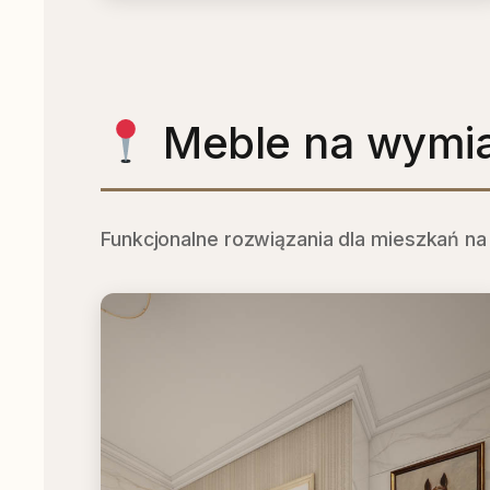
Kuchnia Wilanów
Nowoczesna kuchnia z wyspą
Meble na wymia
Funkcjonalne rozwiązania dla mieszkań n