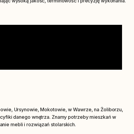
iając wysoką jakość, terminowość i precyzję wykonania.
anowie, Ursynowie, Mokotowie, w Wawrze, na Żoliborzu,
pecyfiki danego wnętrza. Znamy potrzeby mieszkań w
ie mebli i rozwiązań stolarskich.