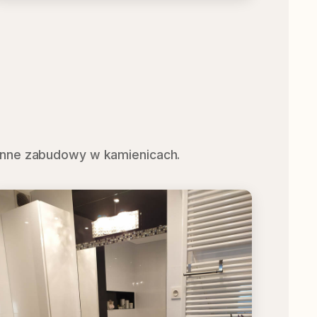
Łazienka Wilanów
Elegancka zabudowa
ronne zabudowy w kamienicach.