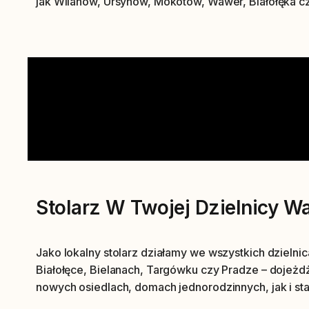
jak Wilanów, Ursynów, Mokotów, Wawer, Białołęka cz
Stolarz W Twojej Dzielnicy 
Jako lokalny stolarz działamy we wszystkich dzieln
Białołęce, Bielanach, Targówku czy Pradze – dojeżd
nowych osiedlach, domach jednorodzinnych, jak i st