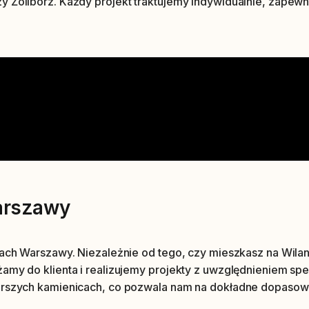
y Żoliborz. Każdy projekt traktujemy indywidualnie, zapewn
Warszawy
icach Warszawy. Niezależnie od tego, czy mieszkasz na Wil
żamy do klienta i realizujemy projekty z uwzględnieniem s
arszych kamienicach, co pozwala nam na dokładne dopasowan