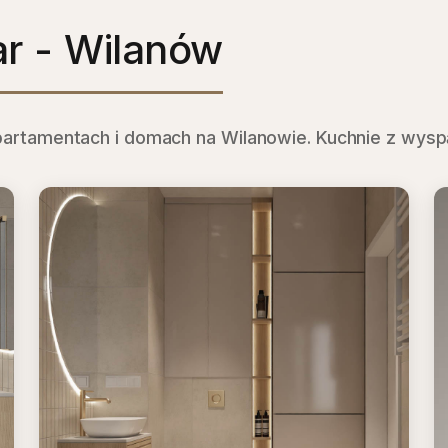
r - Wilanów
rtamentach i domach na Wilanowie. Kuchnie z wysp