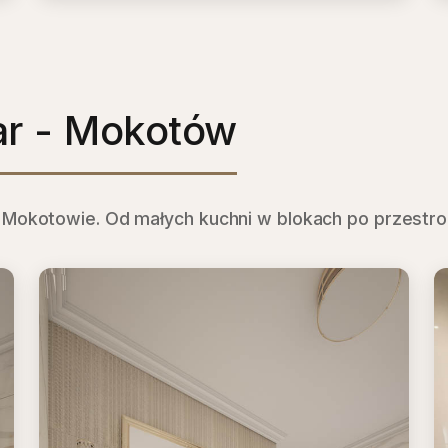
Zabudowa kuchenna
Fronty bezuchwytowe
r - Mokotów
a Mokotowie. Od małych kuchni w blokach po przest