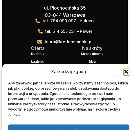
ul. Płochocińska 35
03-044 Warszawa
tel. 784 090 097 – Łukasz
tel. 514 555 231 – Paweł
biuro@kredensmeble.pl
Oferta
Na skróty
Kuchnie
Strona główna
Łazienki
Blog
Blaty
Realizacje
Zarządzaj zgodą
Salon
Kontakt
Aby zapewnić jak najlepsze wrażenia, korzystamy z technologii, takich
Szafy wnękowe
STOLARZ WARSZAWA
jak pliki cookie, do przechowywania i/lub uzyskiwania dostępu do
informacji o urządzeniu. Zgoda na te technologie pozwoli nam
przetwarzać dane, takie jak zachowanie podczas przeglądania lub
unikalne identyfikatory na tej stronie. Brak wyrażenia zgody lub
KREDENS MEBLE © 2025 | Wszelkie prawa
wycofanie zgody może niekorzystnie wpłynąć na niektóre cechy i
zastrzeżone |
Polityka plików cookies
funkcje.
Projekt i realizacja
AdAwards