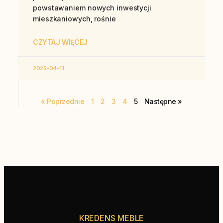
powstawaniem nowych inwestycji
mieszkaniowych, rośnie
CZYTAJ WIĘCEJ
2025-04-11
« Poprzednie
1
2
3
4
5
Następne »
KREDENS MEBLE