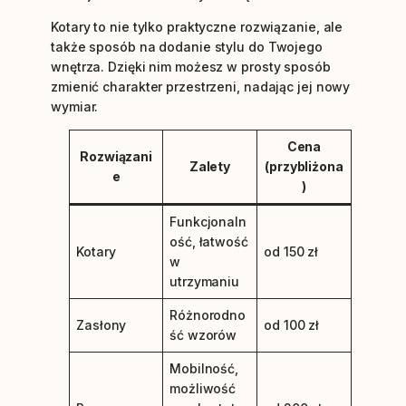
Kotary to nie tylko praktyczne rozwiązanie, ale
także sposób na dodanie stylu do Twojego
wnętrza. Dzięki nim możesz w prosty sposób
zmienić charakter przestrzeni, nadając jej nowy
wymiar.
Cena
Rozwiązani
Zalety
(przybliżona
e
)
Funkcjonaln
ość, łatwość
Kotary
od 150 zł
w
utrzymaniu
Różnorodno
Zasłony
od 100 zł
ść wzorów
Mobilność,
możliwość