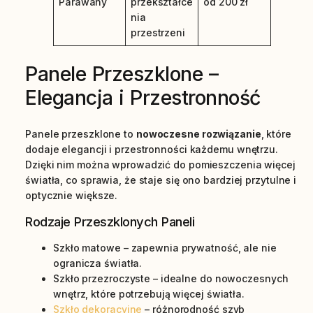
Parawany
przekształce
od 200 zł
nia
przestrzeni
Panele Przeszklone –
Elegancja i Przestronność
Panele przeszklone to
nowoczesne rozwiązanie
, które
dodaje elegancji i przestronności każdemu wnętrzu.
Dzięki nim można wprowadzić do pomieszczenia więcej
światła, co sprawia, że staje się ono bardziej przytulne i
optycznie większe.
Rodzaje Przeszklonych Paneli
Szkło matowe – zapewnia prywatność, ale nie
ogranicza światła.
Szkło przezroczyste – idealne do nowoczesnych
wnętrz, które potrzebują więcej światła.
Szkło dekoracyjne
– różnorodność szyb