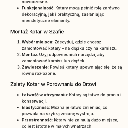
nowoczesne.
Funkcjonalność
: Kotary mogą pełnić rolę zarówno
dekoracyjną, jak i praktyczną, zasłaniając
nieestetyczne elementy.
Montaż Kotar w Szafie
Wybór miejsca
: Zdecyduj, gdzie chcesz
zamontować kotary – na drążku czy na karniszu.
Montaż
: Użyj odpowiednich narzędzi, aby
zamontować karnisz lub drążek.
Zawieszenie
: Powieś kotary, upewniając się, że są
równo rozłożone.
Zalety Kotar w Porównaniu do Drzwi
Łatwość w utrzymaniu
: Kotary są łatwe do prania i
konserwacji.
Elastyczność
: Można je łatwo zmieniać, co
pozwala na szybką zmianę wystroju.
Przestronność
: Kotary nie zajmują dużo miejsca,
co jest istotne w małych wnętrzach.