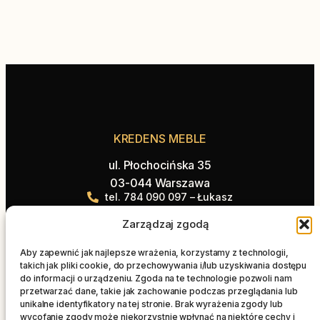
KREDENS MEBLE
ul. Płochocińska 35
03-044 Warszawa
tel. 784 090 097 – Łukasz
tel. 514 555 231 – Paweł
Zarządzaj zgodą
biuro@kredensmeble.pl
Aby zapewnić jak najlepsze wrażenia, korzystamy z technologii,
Oferta
Na skróty
takich jak pliki cookie, do przechowywania i/lub uzyskiwania dostępu
do informacji o urządzeniu. Zgoda na te technologie pozwoli nam
Kuchnie
Strona główna
przetwarzać dane, takie jak zachowanie podczas przeglądania lub
Łazienki
Blog
unikalne identyfikatory na tej stronie. Brak wyrażenia zgody lub
wycofanie zgody może niekorzystnie wpłynąć na niektóre cechy i
Blaty
Realizacje