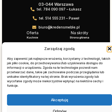
03-044 Warszawa
tel. 784 090 097 – Łukasz
tel. 514 555 231 – Paweł
biuro@kredensmeble.pl
Oferta
Na skróty
Kuchnie
Strona główna
Łazienki
Blog
Zarządzaj zgodą
Blaty
Realizacje
Salon
Kontakt
Aby zapewnić jak najlepsze wrażenia, korzystamy z technologii, takich
jak pliki cookie, do przechowywania i/lub uzyskiwania dostępu do
Szafy wnękowe
STOLARZ WARSZAWA
informacji o urządzeniu. Zgoda na te technologie pozwoli nam
przetwarzać dane, takie jak zachowanie podczas przeglądania lub
unikalne identyfikatory na tej stronie. Brak wyrażenia zgody lub
wycofanie zgody może niekorzystnie wpłynąć na niektóre cechy i
KREDENS MEBLE © 2025 | Wszelkie prawa
funkcje.
zastrzeżone |
Polityka plików cookies
Projekt i realizacja
AdAwards
Akceptuję
Odmów